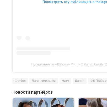
Посмотреть эту публикацию в Instag
Публикация от «Қайрат» ФК | FC Kairat Almaty (@
Футбол
Лига чемпионов
матч
Дания
ФК "Кайра