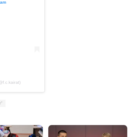
ram
f.c.kairat)
т"