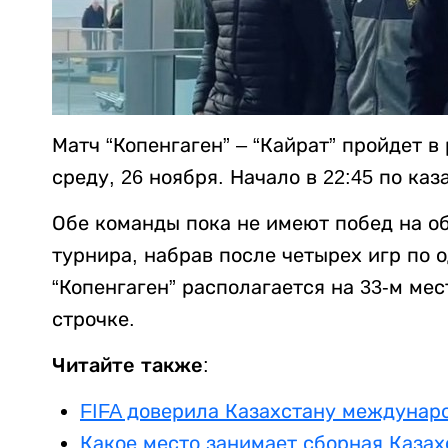
Матч “Копенгаген” – “Кайрат” пройдет в
среду, 26 ноября. Начало в 22:45 по ка
Обе команды пока не имеют побед на о
турнира, набрав после четырех игр по 
“Копенгаген” располагается на 33-м мест
строчке.
Читайте также:
FIFA доверила Казахстану междунаро
Какое место занимает сборная Каза