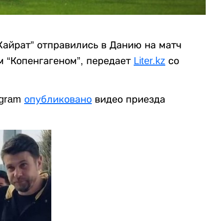
Кайрат” отправились в Данию на матч
м “Копенгагеном”, передает
Liter.kz
со
agram
опубликовано
видео приезда