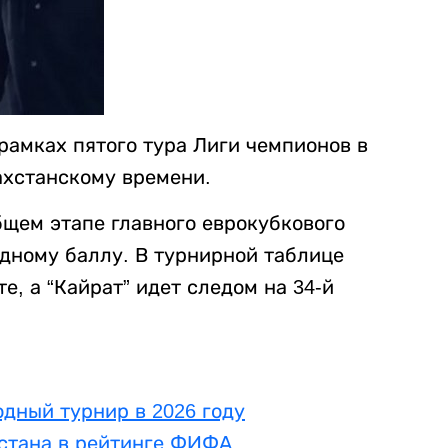
 рамках пятого тура Лиги чемпионов в
захстанскому времени.
бщем этапе главного еврокубкового
одному баллу. В турнирной таблице
е, а “Кайрат” идет следом на 34-й
дный турнир в 2026 году
хстана в рейтинге ФИФА