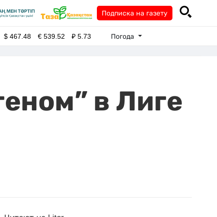
Подписка на газету
Погода
$
467.48
€
539.52
₽
5.73
геном” в Лиге