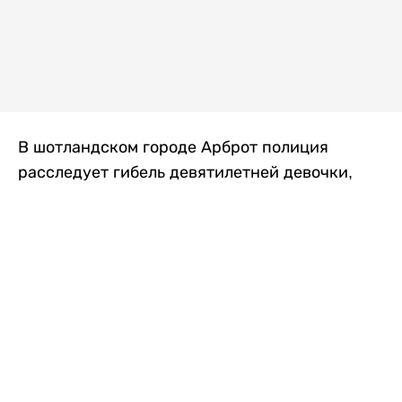
В шотландском городе Арброт полиция
расследует гибель девятилетней девочки,
которую нашли с тяжелыми травмами в
промышленной зоне, где семья разбила
палаточный лагерь. По подозрению в
убийстве ребенка задержан ее 35-летний
отец, передает
Liter.kz
со ссылкой на
The Sun
.
По данным полиции, семья из Западного
Йоркшира приехала в Арброт и разбила
палатку на территории заброшенной