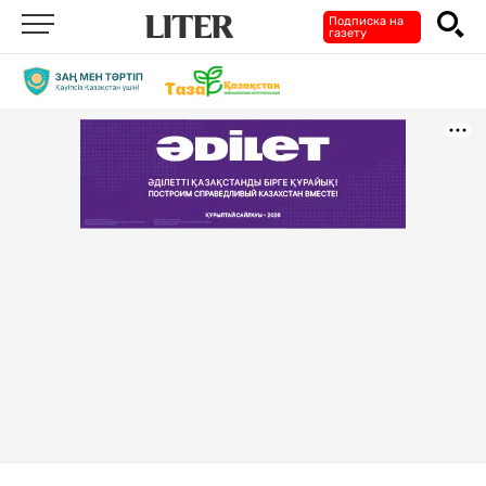
Подписка на
газету