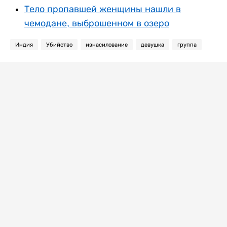
Тело пропавшей женщины нашли в
чемодане, выброшенном в озеро
Индия
Убийство
изнасилование
девушка
группа