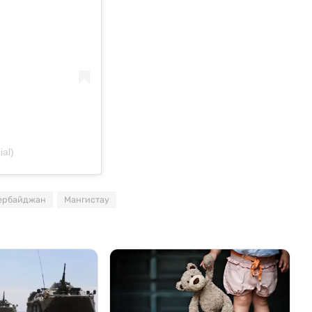
al)
ербайджан
Мангистау