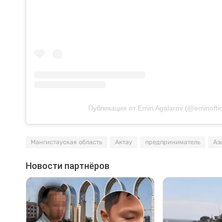
Публикация от Emin Agalarov (@eminoffici
Мангистауская область
Актау
предприниматель
Аз