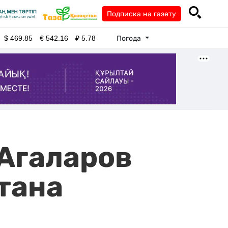
Подписка на газету
Погода
$
469.85
€
542.16
₽
5.78
 Агаларов
тана