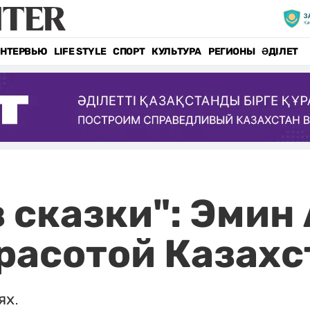
НТЕРВЬЮ
LIFE STYLE
СПОРТ
КУЛЬТУРА
РЕГИОНЫ
ӘДІЛЕТ
з сказки": Эмин
расотой Казахс
ях.