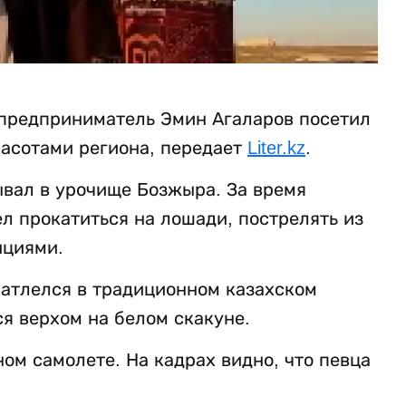
 предприниматель Эмин Агаларов посетил
асотами региона, передает
Liter.kz
.
ывал в урочище Бозжыра. За время
л прокатиться на лошади, пострелять из
ициями.
чатлелся в традиционном казахском
я верхом на белом скакуне.
ном самолете. На кадрах видно, что певца