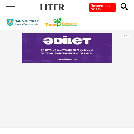
Подписка на
газету