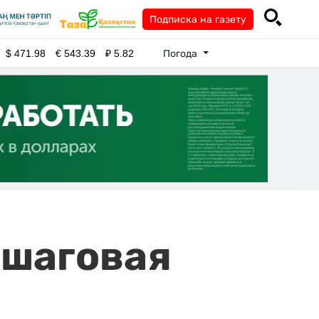
Подписка на газету
Погода
$
471.98
€
543.39
₽
5.82
ошаговая