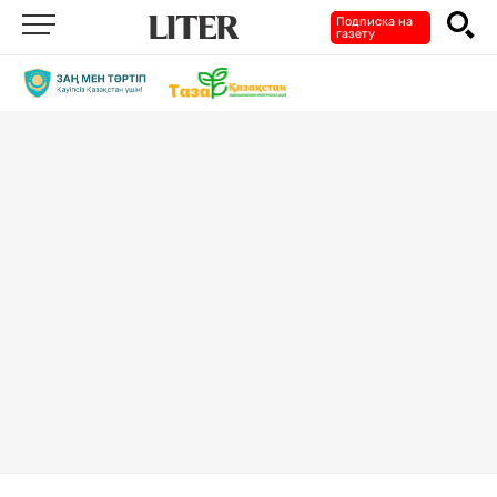
Подписка на
газету