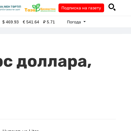
Подписка на газету
Погода
$
469.93
€
541.64
₽
5.71
с доллара,