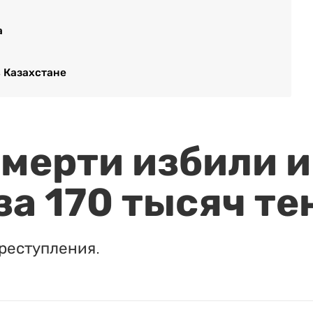
а
в Казахстане
мерти избили и
за 170 тысяч те
реступления.