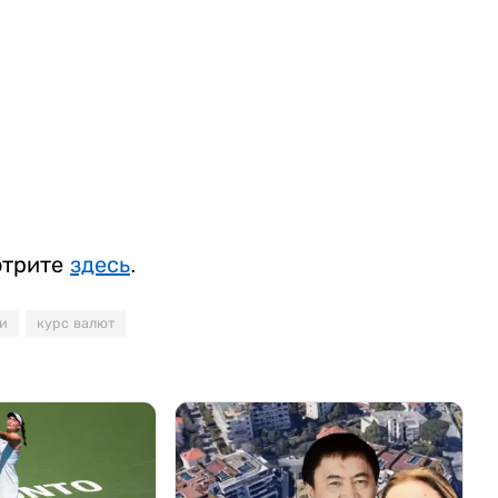
отрите
здесь
.
и
курс валют