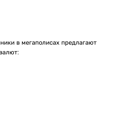
нники в мегаполисах предлагают
валют: