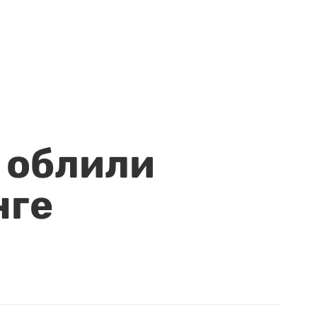
 облили
нге