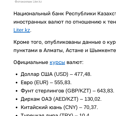
Фотоколлаж Liter.kz
Национальный банк Республики Казахс
иностранных валют по отношению к тенг
Liter.kz
.
Кроме того, опубликованы данные о ку
пунктами в Алматы, Астане и Шымкенте
Официальные
курсы
валют:
Доллар США (USD) – 477,48.
Евро (EUR) – 555,83.
Фунт стерлингов (GBP/KZT) – 643,83.
Дирхам ОАЭ (AED/KZT) – 130,02.
Китайский юань (CNY) – 70,37.
Турецкая лира (TRY) – 10,4.