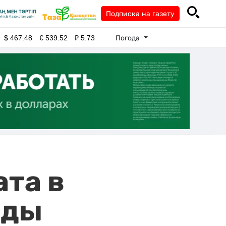
Подписка на газету
Погода
$
467.48
€
539.52
₽
5.73
ата в
оды