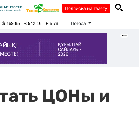
Подписка на газету
Погода
$
469.85
€
542.16
₽
5.78
отать ЦОНы и