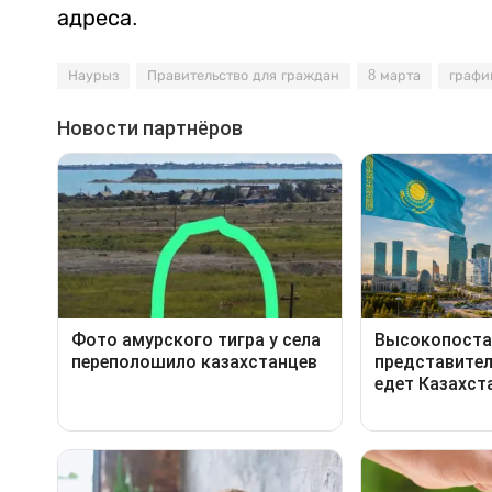
адреса.
Наурыз
Правительство для граждан
8 марта
графи