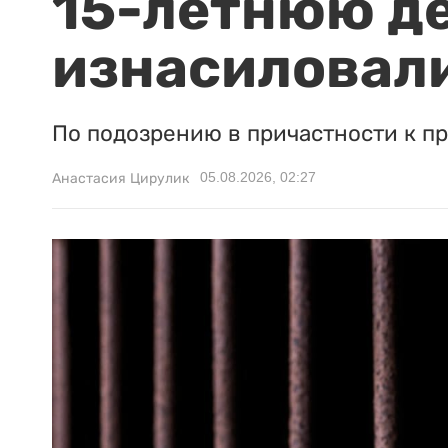
15-летнюю д
изнасиловали
По подозрению в причастности к п
05.08.2026, 02:27
Анастасия Цирулик