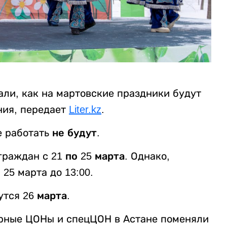
али, как на мартовские праздники будут
ния, передает
Liter.kz
.
е работать
не будут
.
 граждан с
21 по 25 марта
. Однако,
25 марта до 13:00.
утся
26 марта
.
урные ЦОНы и спецЦОН в Астане поменяли