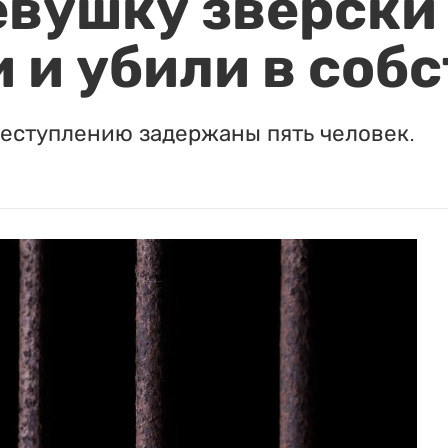
евушку зверски
 и убили в соб
реступлению задержаны пять человек.