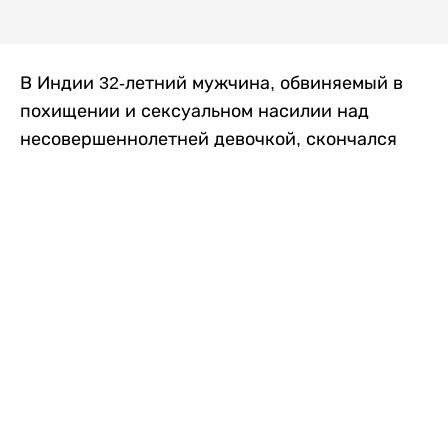
В Индии 32-летний мужчина, обвиняемый в
похищении и сексуальном насилии над
несовершеннолетней девочкой, скончался
после того, как разъяренная толпа жестоко
избила его в. Полиция сообщила об аресте
восьми человек, причастных к нападению,
передает
Liter.kz
со ссылкой на
news9live
.
Местные жители рассказали, что
обвиняемый, Мохаммад Эмроз, похитил
школьницу и держал ее взаперти в своем
доме два дня. Семья искала ее повсюду, но не
смогла найти никаких следов. Спустя
несколько дней девочка вернулась домой и