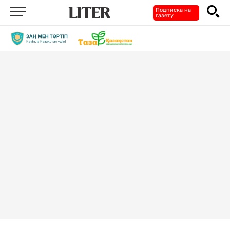
Подписка на
газету