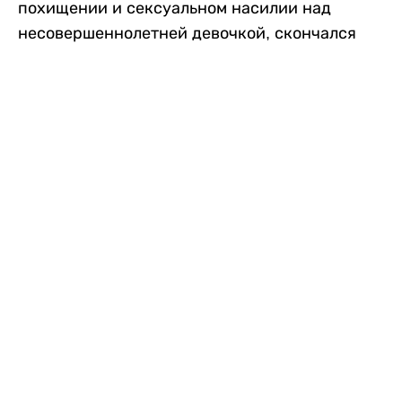
похищении и сексуальном насилии над
несовершеннолетней девочкой, скончался
после того, как разъяренная толпа жестоко
избила его в. Полиция сообщила об аресте
восьми человек, причастных к нападению,
передает
Liter.kz
со ссылкой на
news9live
.
Местные жители рассказали, что
обвиняемый, Мохаммад Эмроз, похитил
школьницу и держал ее взаперти в своем
доме два дня. Семья искала ее повсюду, но не
смогла найти никаких следов. Спустя
несколько дней девочка вернулась домой и
рассказала о случившемся. Она сообщила,
что Эмроз держал ее в плену и угрожал
убить. Услышав это, большая группа
разгневанных жителей деревни собралась,