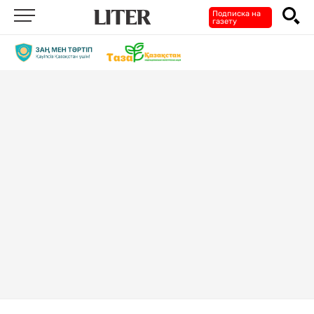
Подписка на
газету