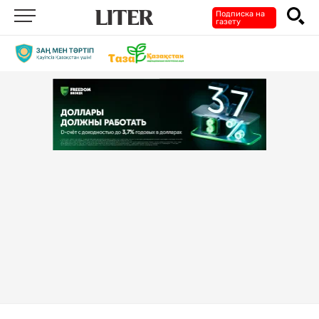
Подписка на
газету