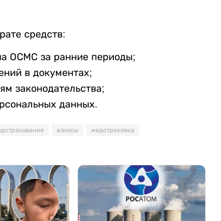
рате средств:
на ОСМС за ранние периоды;
ений в документах;
ям законодательства;
ерсональных данных.
едстрахование
взносы
медстраховка