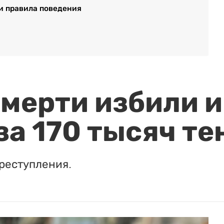
и правила поведения
мерти избили и
за 170 тысяч те
реступления.