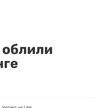
 облили
нге
Читают на Liter