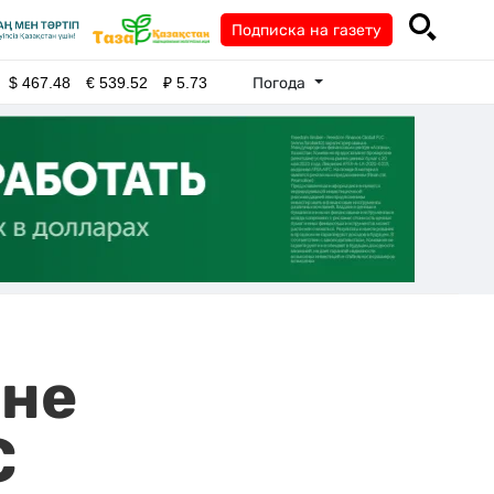
Подписка на газету
Погода
$
467.48
€
539.52
₽
5.73
шне
С