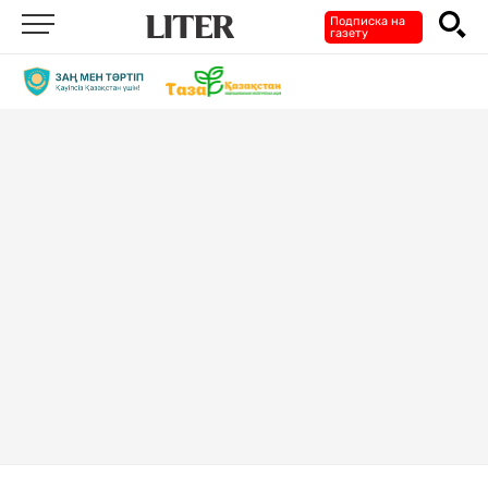
Подписка на
газету