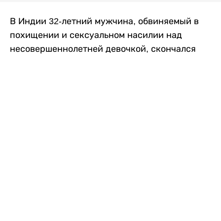
В Индии 32-летний мужчина, обвиняемый в
похищении и сексуальном насилии над
несовершеннолетней девочкой, скончался
после того, как разъяренная толпа жестоко
избила его в. Полиция сообщила об аресте
восьми человек, причастных к нападению,
передает
Liter.kz
со ссылкой на
news9live
.
Местные жители рассказали, что
обвиняемый, Мохаммад Эмроз, похитил
школьницу и держал ее взаперти в своем
доме два дня. Семья искала ее повсюду, но не
смогла найти никаких следов. Спустя
несколько дней девочка вернулась домой и
рассказала о случившемся. Она сообщила,