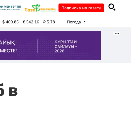
Подписка на газету
Погода
$
469.85
€
542.16
₽
5.78
 в