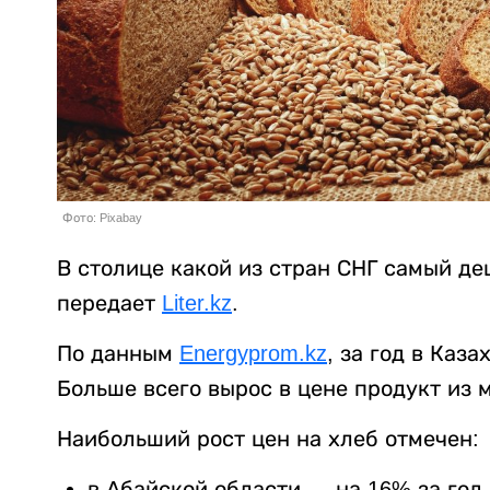
Фото: Pixabay
В столице какой из стран СНГ самый де
передает
Liter.kz
.
По данным
Energyprom.kz
, за год в Каз
Больше всего вырос в цене продукт из 
Наибольший рост цен на хлеб отмечен:
в Абайской области — на 16% за год,