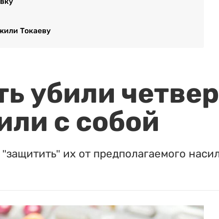
авку
ожили Токаеву
ть убили четвер
или с собой
"защитить" их от предполагаемого насил