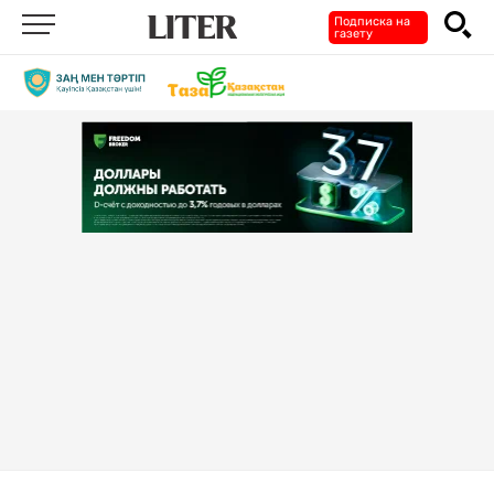
Подписка на
газету