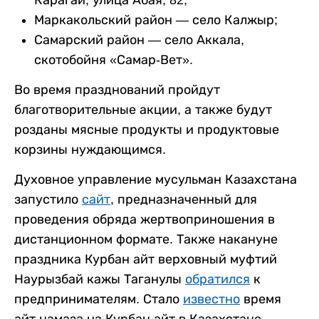
Маркакольский район — село Калжыр;
Самарский район — село Аккала,
скотобойня «Самар-Вет».
Во время празднований пройдут
благотворительные акции, а также будут
розданы мясные продукты и продуктовые
корзины нуждающимся.
Духовное управление мусульман Казахстана
запустило
сайт
, предназначенный для
проведения обряда жертвоприношения в
дистанционном формате. Также накануне
праздника Курбан айт верховный муфтий
Наурызбай кажы Таганулы
обратился
к
предпринимателям. Стало
известно
время
айт намаза на Курбан айт в Казахстане.