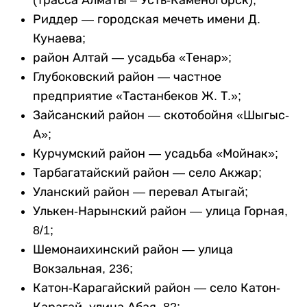
Риддер — городская мечеть имени Д.
Кунаева;
район Алтай — усадьба «Тенар»;
Глубоковский район — частное
предприятие «Тастанбеков Ж. Т.»;
Зайсанский район — скотобойня «Шыгыс-
А»;
Курчумский район — усадьба «Мойнак»;
Тарбагатайский район — село Акжар;
Уланский район — перевал Атыгай;
Улькен-Нарынский район — улица Горная,
8/1;
Шемонаихинский район — улица
Вокзальная, 236;
Катон-Карагайский район — село Катон-
Карагай, улица Абая, 82;