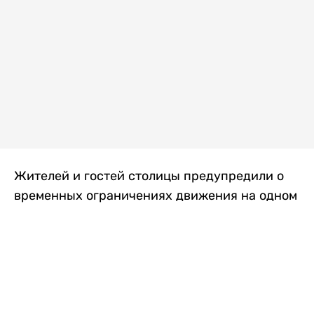
Жителей и гостей столицы предупредили о
временных ограничениях движения на одном
из самых загруженных проспектов города.
Причиной станут дорожные работы, которые
продлятся два дня, передает
Liter.kz
.
По информации городских служб, с 7 по 8
августа на проспекте Кабанбай батыра