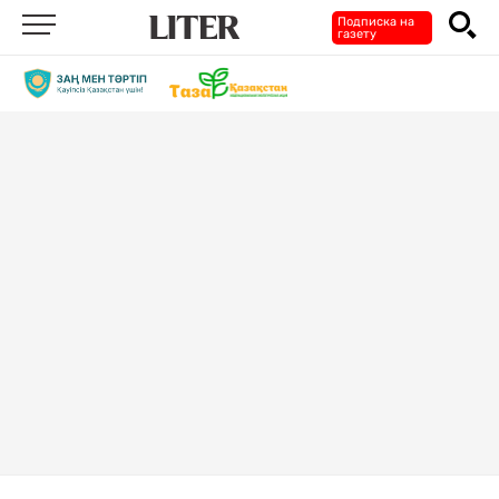
Подписка на
газету