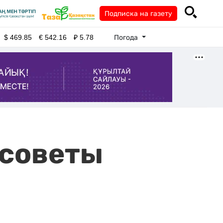
Подписка на газету
Погода
$
469.85
€
542.16
₽
5.78
 советы