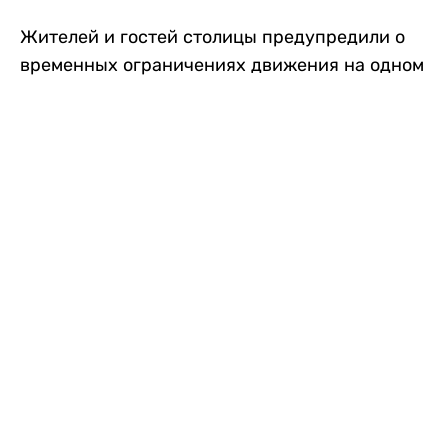
Жителей и гостей столицы предупредили о
временных ограничениях движения на одном
из самых загруженных проспектов города.
Причиной станут дорожные работы, которые
продлятся два дня, передает
Liter.kz
.
По информации городских служб, с 7 по 8
августа на проспекте Кабанбай батыра
пройдет ремонт дорожного покрытия. В связи
с этим движение будет частично ограничено
на участке от улицы Калкаман до улицы
Сарайшык. Полностью перекрывать дорогу не
планируется. На время ремонта движение
транспорта организуют по одной стороне
проезжей части в обоих направлениях, что
может привести к затруднениям в часы пик.