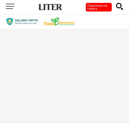
Подписка на
газету