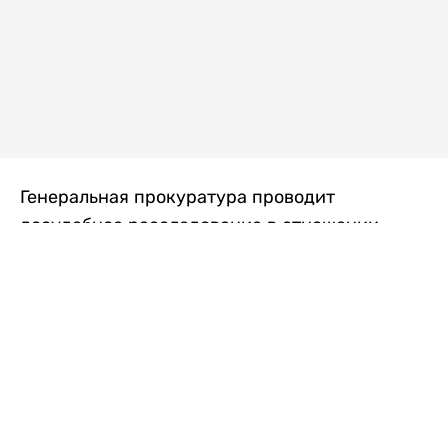
Генеральная прокуратура проводит
досудебное расследование в отношении
преступной группы, длительное время
занимавшейся экономической контрабандой
товаров из Китая в Казахстан, передает
Liter.kz
со ссылкой на Генпрокуратуру РК.
"Следствием установлено, что из 37
компаний, только по двум
аффилированным предприятиям