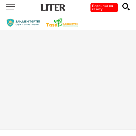
Подписка на
газету