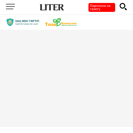
Подписка на
газету