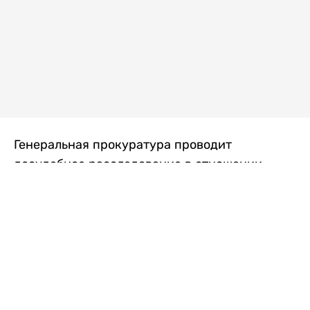
Генеральная прокуратура проводит
досудебное расследование в отношении
преступной группы, длительное время
занимавшейся экономической контрабандой
товаров из Китая в Казахстан, передает
Liter.kz
со ссылкой на Генпрокуратуру РК.
"Следствием установлено, что из 37
компаний, только по двум