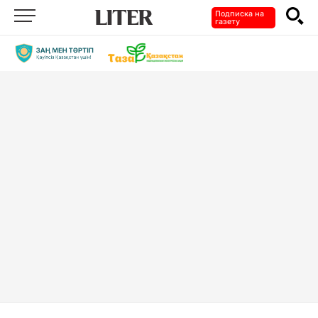
Подписка на
газету