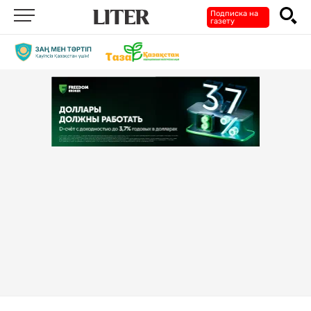
Подписка на
газету