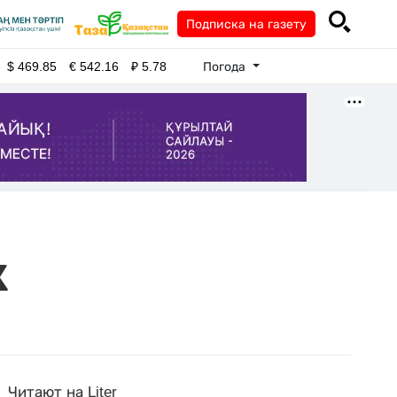
Подписка на газету
Погода
$
469.85
€
542.16
₽
5.78
к
Читают на Liter