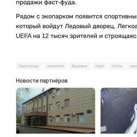
продажи фаст-фуда.
Рядом с экопарком появится спортивный
который войдут Ледовый дворец, Легко
UEFA на 12 тысяч зрителей и строящаяс
Караганда
экология
Деревья
парк
степь
озе