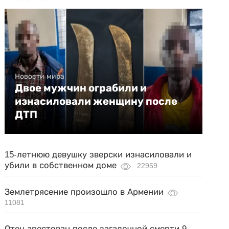
Новости мира
Двое мужчин ограбили и
изнасиловали женщину после
ДТП
15-летнюю девушку зверски изнасиловали и
убили в собственном доме
22959
Землетрясение произошло в Армении
11081
Отец арестован после загадочной смерти 9-