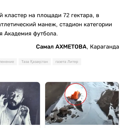
 кластер на площади 72 гектара, в
атлетический манеж, стадион категории
я Академия футбола.
Самал АХМЕТОВА
, Караганда
ленение
Таза Қазақстан
газета Литер