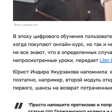
Фото: pixabay.com
В эпоху цифрового обучения пользовате
когда покупают онлайн-курс, но так и н
не все знают, что в определенных случ
непросмотренные уроки, передает
Liter.
Юрист Индира Умурзакова напомнила: е
поэтапно, например, второй модуль от
первого, шансы на возврат потраченных
“Просто напишите претензию и попр
статью 686 Гражданского кодекса и 