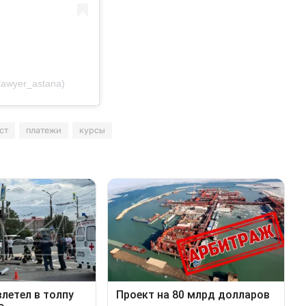
lawyer_astana)
ст
платежи
курсы