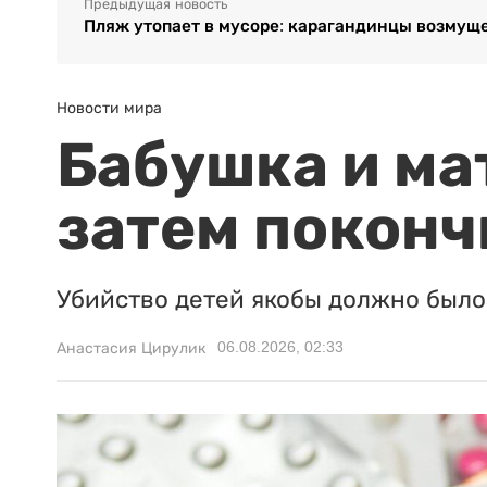
Предыдущая новость
Пляж утопает в мусоре: карагандинцы возму
Новости мира
Бабушка и ма
затем поконч
Убийство детей якобы должно было 
06.08.2026, 02:33
Анастасия Цирулик