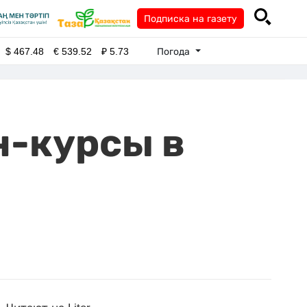
Подписка на газету
Погода
$
467.48
€
539.52
₽
5.73
н-курсы в