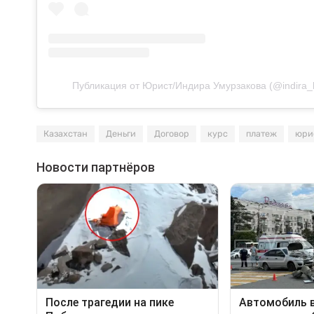
Публикация от Юрист/Индира Умурзакова (@indira_
Казахстан
Деньги
Договор
курс
платеж
юри