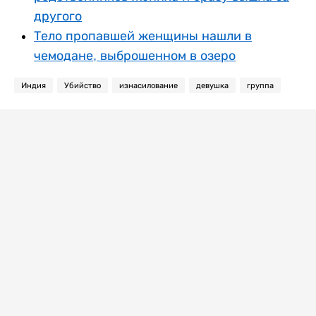
другого
Тело пропавшей женщины нашли в
чемодане, выброшенном в озеро
Индия
Убийство
изнасилование
девушка
группа