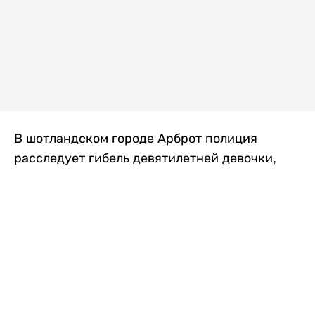
В шотландском городе Арброт полиция
расследует гибель девятилетней девочки,
которую нашли с тяжелыми травмами в
промышленной зоне, где семья разбила
палаточный лагерь. По подозрению в
убийстве ребенка задержан ее 35-летний
отец, передает
Liter.kz
со ссылкой на
The Sun
.
По данным полиции, семья из Западного
Йоркшира приехала в Арброт и разбила