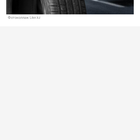
Фотоколлаж Liter.kz