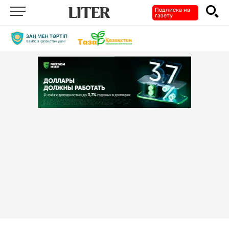
Подписка на
газету