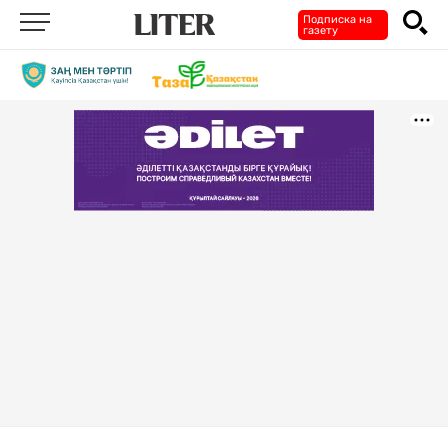
Подписка на
газету