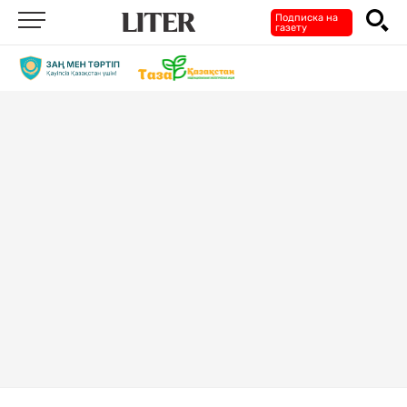
Подписка на
газету