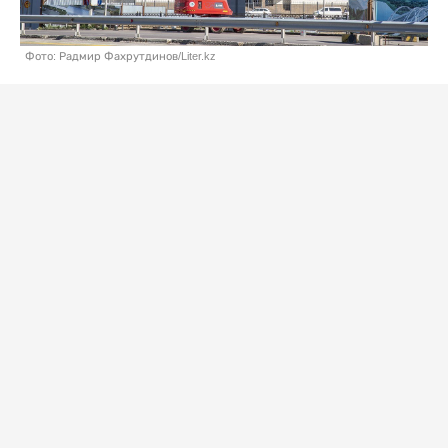
Фото: Радмир Фахрутдинов/Liter.kz