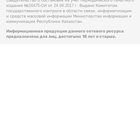
Свидетельство о постановке на учет периодического печатного
издания №16475-СИ от 24.04.2017 г. Выдано Комитетом
государственного контроля в области связи, информатизации
и средств массовой информации Министерства информации и
коммуникации Республики Казахстан.
Информационная продукция данного сетевого ресурса
предназначена для лиц, достигших 18 лет и старше.
© 2026 Liter.kz. Все права защищены.