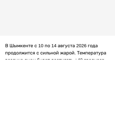
В Шымкенте с 10 по 14 августа 2026 года
продолжится с сильной жарой. Температура
воздуха днем будет достигать +40 градусов,
осадков не ожидается, передает
Liter.kz
со
ссылкой на
данные
Казгидромета.
Согласно информации синоптиков, будущая
рабочая неделя в городе сохранится
переменная облачность. К концу недели жара
немного ослабеет.