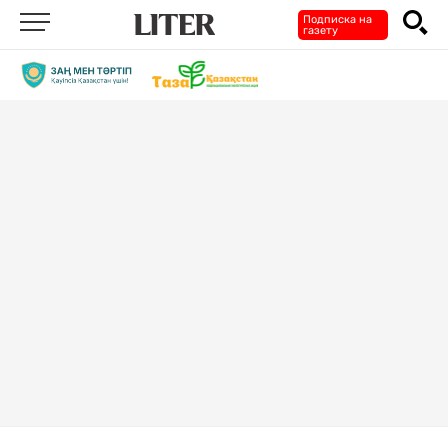
Подписка на
газету