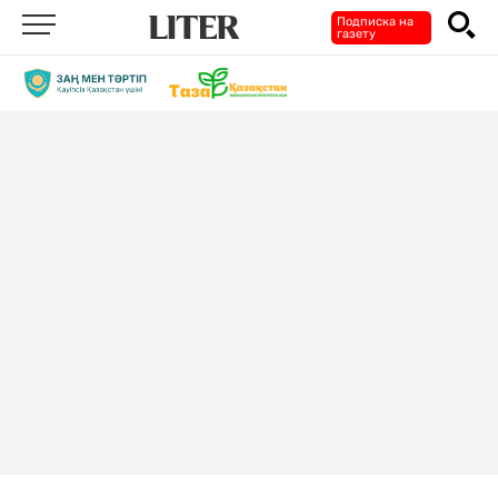
Подписка на
газету