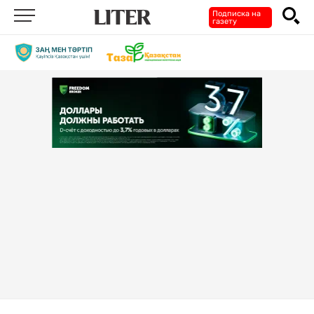
Подписка на
газету