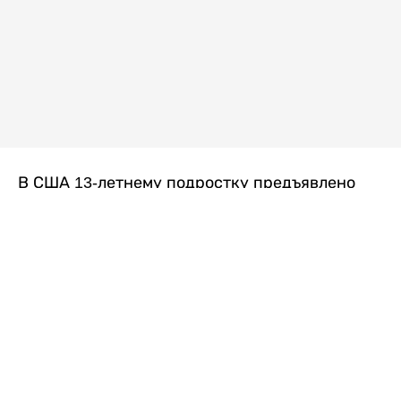
В США 13-летнему подростку предъявлено
обвинение в убийстве второй степени после
гибели его 14-летней сводной сестры. По
версии следствия, трагедия произошла
вскоре после ссоры между детьми, передает
Liter.kz
со ссылкой на
kmph.com
.
Как сообщили в полиции, девочка получила
огнестрельное ранение в голову. Она
скончалась от полученных травм.