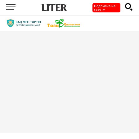
Подписка на
газету