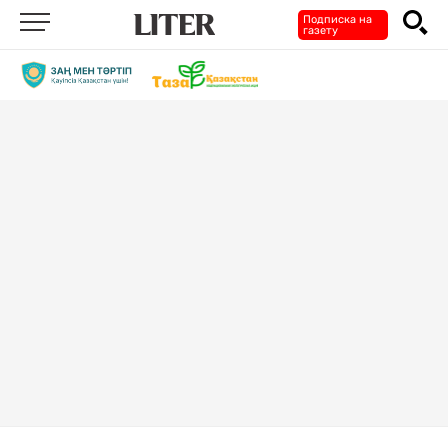
Подписка на
газету