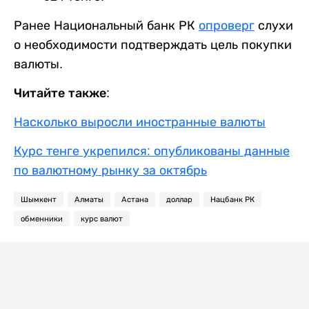
Ранее Национальный банк РК
опроверг
слухи
о необходимости подтверждать цель покупки
валюты.
Читайте также:
Насколько выросли иностранные валюты
Курс тенге укрепился: опубликованы данные
по валютному рынку за октябрь
Шымкент
Алматы
Астана
доллар
Нацбанк РК
обменники
курс валют