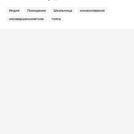
Индия
Похищение
Школьница
изнасилование
несовершеннолетняя
толпа