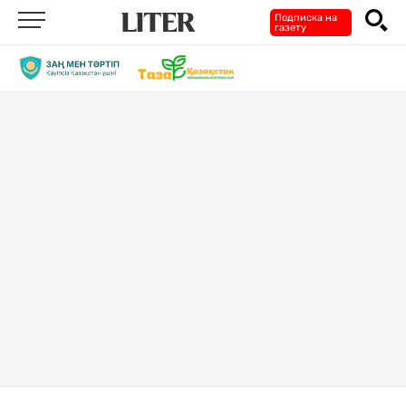
Подписка на
газету