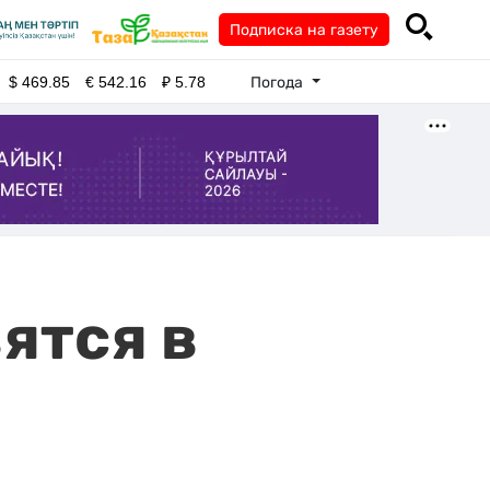
Подписка на газету
Погода
$
469.85
€
542.16
₽
5.78
ятся в