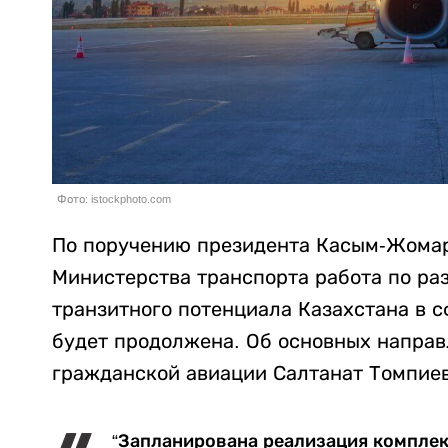
Фото: istockphoto.com
По поручению президента Касым-Жомар
Министерства транспорта работа по ра
транзитного потенциала Казахстана в с
будет продолжена. Об основных напра
гражданской авиации Салтанат Томпие
“Запланирована реализация компле