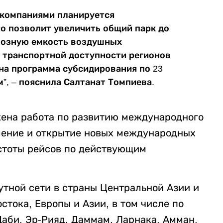
иакомпаниями планируется
то позволит увеличить общий парк до
овозную емкость воздушных
я транспортной доступности регионов
на программа субсидирования по 23
, – пояснила Салтанат Томпиева.
лжена работа по развитию международного
ление и открытие новых международных
стоты рейсов по действующим
тной сети в страны Центральной Азии и
стока, Европы и Азии, в том числе по
Даби, Эр-Рияд, Даммам, Ларнака, Амман,