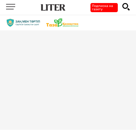
Подписка на
газету