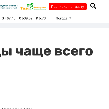
Подписка на газету
Погода
$
467.48
€
539.52
₽
5.73
ы чаще всего