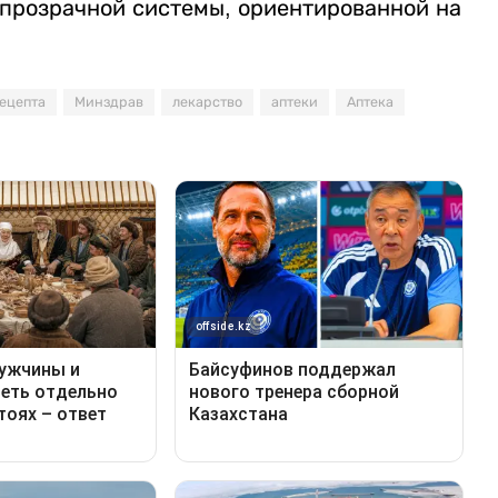
прозрачной системы, ориентированной на
рецепта
Минздрав
лекарство
аптеки
Аптека