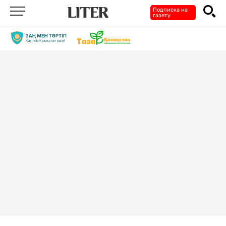
Подписка на
газету