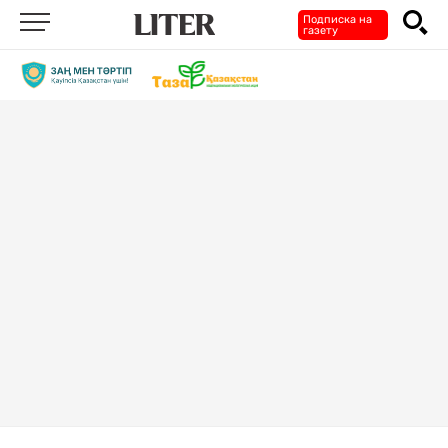
Подписка на
газету