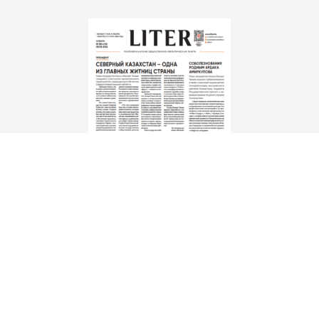
Скачать
электронную версию газеты Liter.kz № 88 от 8 авг.
2026 г.
Редакция