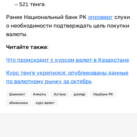
– 521 тенге.
Ранее Национальный банк РК
опроверг
слухи
о необходимости подтверждать цель покупки
валюты.
Читайте также:
Что происходит с курсом валют в Казахстане
Курс тенге укрепился: опубликованы данные
по валютному рынку за октябрь
Шымкент
Алматы
Астана
доллар
Нацбанк РК
обменники
курс валют