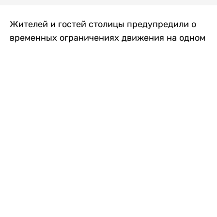
Жителей и гостей столицы предупредили о
временных ограничениях движения на одном
из самых загруженных проспектов города.
Причиной станут дорожные работы, которые
продлятся два дня, передает
Liter.kz
.
По информации городских служб, с 7 по 8
августа на проспекте Кабанбай батыра
пройдет ремонт дорожного покрытия. В связи
с этим движение будет частично ограничено
на участке от улицы Калкаман до улицы
Сарайшык. Полностью перекрывать дорогу не
планируется. На время ремонта движение
транспорта организуют по одной стороне
проезжей части в обоих направлениях, что