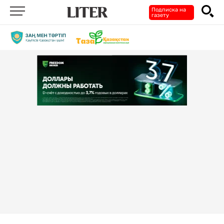
Подписка на
газету