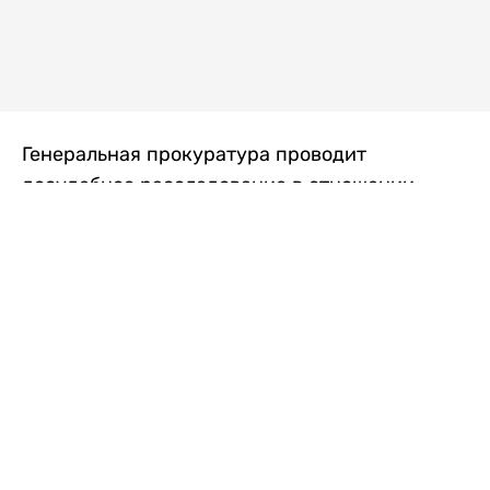
Генеральная прокуратура проводит
досудебное расследование в отношении
преступной группы, длительное время
занимавшейся экономической контрабандой
товаров из Китая в Казахстан, передает
Liter.kz
со ссылкой на Генпрокуратуру РК.
"Следствием установлено, что из 37
компаний, только по двум
аффилированным предприятиям
"Metlink" и "Urban Green" участниками
ОПГ причинен ущерб государству