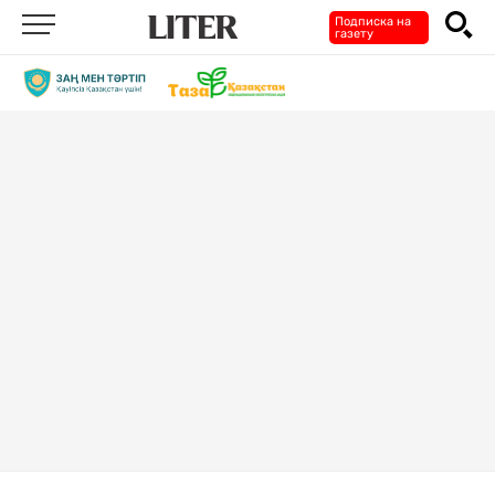
Подписка на
газету