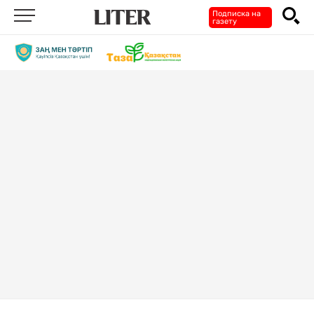
Подписка на
газету