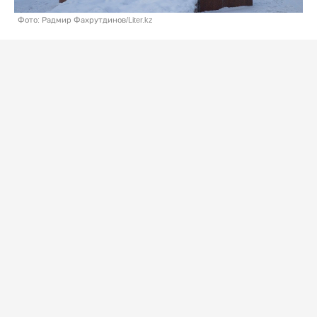
Фото: Радмир Фахрутдинов/Liter.kz