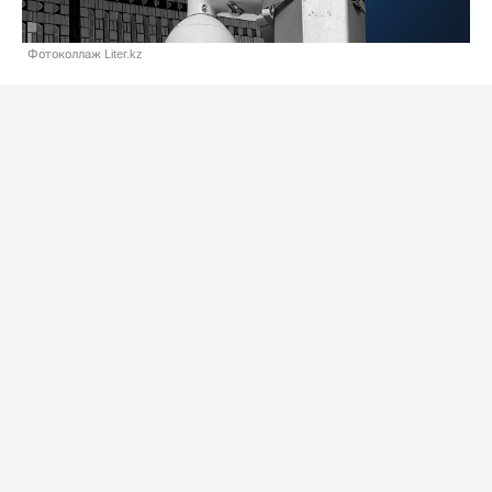
Фотоколлаж Liter.kz