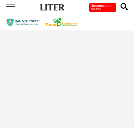
Подписка на
газету