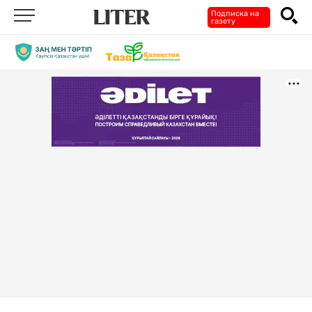
Подписка на
газету