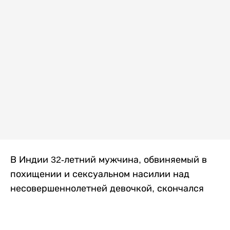
В Индии 32-летний мужчина, обвиняемый в
похищении и сексуальном насилии над
несовершеннолетней девочкой, скончался
после того, как разъяренная толпа жестоко
избила его в. Полиция сообщила об аресте