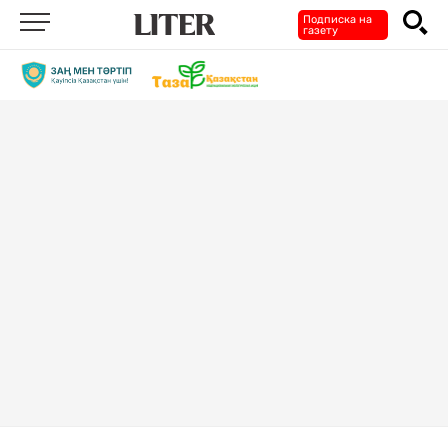
Подписка на
газету