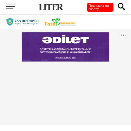
Подписка на
газету