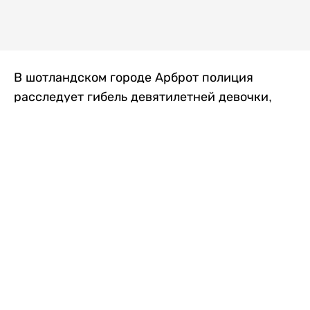
В шотландском городе Арброт полиция
расследует гибель девятилетней девочки,
которую нашли с тяжелыми травмами в
промышленной зоне, где семья разбила
палаточный лагерь. По подозрению в
убийстве ребенка задержан ее 35-летний
отец, передает
Liter.kz
со ссылкой на
The Sun
.
По данным полиции, семья из Западного
Йоркшира приехала в Арброт и разбила
палатку на территории заброшенной
промышленной зоны неподалеку от пляжа.
Вместе с родителями были двое детей.