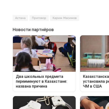
Астана
Приговор
Карим Масимов