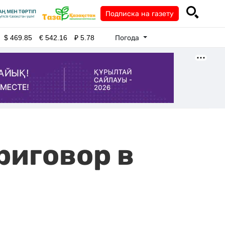
Подписка на газету
Погода
$
469.85
€
542.16
₽
5.78
риговор в