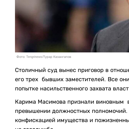
Фото: Tengrinews/Турар Казангапов
Столичный суд вынес приговор в отнош
его трех бывших заместителей. Все они
попытке насильственного захвата влас
Карима Масимова признали виновным в 
превышении должностных полномочий. С
конфискацией имущества и пожизненны