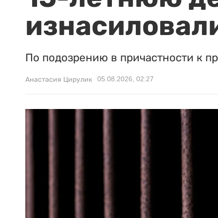
изнасиловали
По подозрению в причастности к п
05.08.2026, 02:27
Анастасия Цирулик