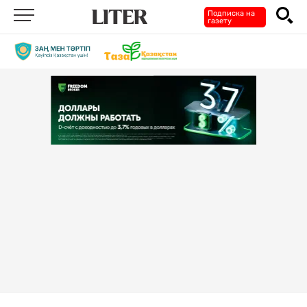
Подписка на
газету