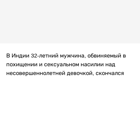
В Индии 32-летний мужчина, обвиняемый в
похищении и сексуальном насилии над
несовершеннолетней девочкой, скончался
после того, как разъяренная толпа жестоко
избила его в. Полиция сообщила об аресте
восьми человек, причастных к нападению,
передает
Liter.kz
со ссылкой на
news9live
.
Местные жители рассказали, что
обвиняемый, Мохаммад Эмроз, похитил
школьницу и держал ее взаперти в своем