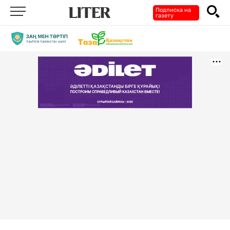
Подписка на
газету